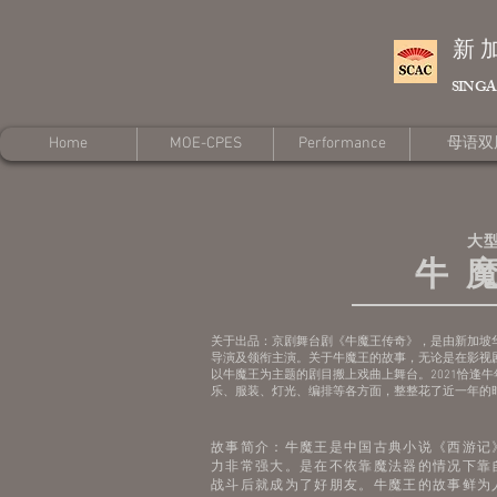
新
SINGA
Home
MOE-CPES
Performance
母语双
大
牛
关于出品：京剧舞台剧《牛魔王传奇》，是由新加坡华
导演及领衔主演。关于牛魔王的故事，无论是在影视
以牛魔王为主题的剧目搬上戏曲上舞台。2021恰逢
乐、服装、灯光、编排等各方面，整整花了近一年的
故事简介：牛魔王是中国古典小说《西游记
力非常强大。是在不依靠魔法器的情况下靠
战斗后就成为了好朋友。牛魔王的故事鲜为