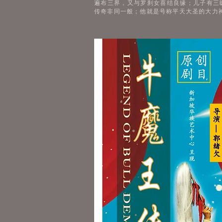
遍布三界，又与罗刹女喜结良缘；儿子有三
传奇非同一般；他就是号称平天大圣的大力