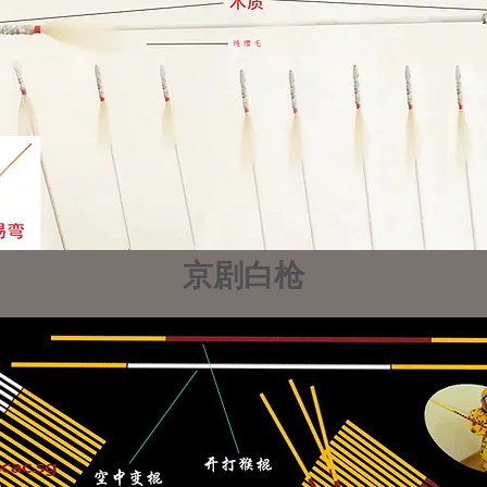
​京剧白枪