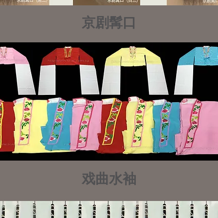
京剧髯口
戏曲水袖